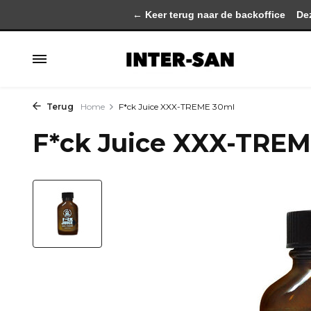
← Keer terug naar de backoffice
Deze 
Terug
Home
F*ck Juice XXX-TREME 30ml
F*ck Juice XXX-TRE