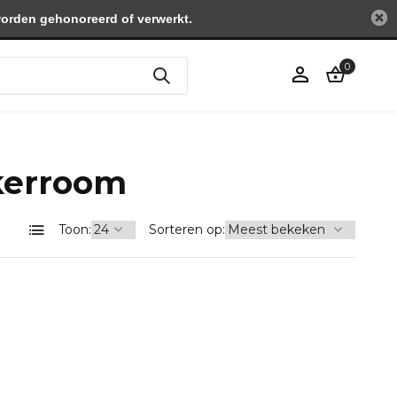
worden gehonoreerd of verwerkt.
0
Account
kerroom
aanmaken
Toon:
Sorteren op: