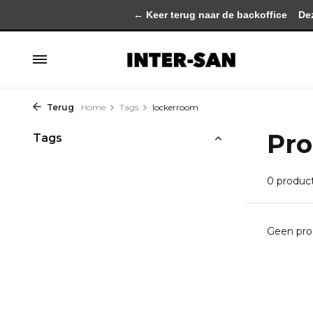
← Keer terug naar de backoffice
Deze 
Terug
Home
Tags
lockerroom
Pro
Tags
0 produc
Geen pro