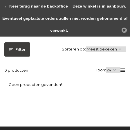
0
← Keer terug naar de backoffice
Deze winkel is in aanbouw.
Eventueel geplaatste orders zullen niet worden gehonoreerd of
Terug
Home
Tags
new
verwerkt.
Producten getagd met new
Sorteren op:
Filter
Toon:
0 producten
Geen producten gevonden!...