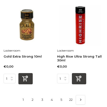
Lockerroom
Lockerroom
Gold Extra Strong 10ml
High Rise Ultra Strong Tall
30ml
€0,00
€0,00
1
2
3
4
5
22